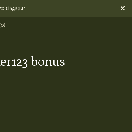
oto singapur
(
0
)
er123 bonus