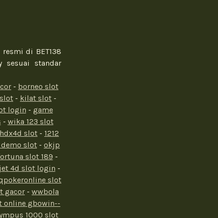
i resmi di BET138
y sesuai standar
acor
-
borneo slot
slot
-
kilat slot
-
ot login
-
game
s
-
wika 123 slot
hdx4d slot
-
1212
 demo slot
-
okjp
fortuna slot 189
-
jet 4d slot login
-
qpokeronline slot
t gacor
-
wwbola
t online gbowin--
ympus 1000 slot