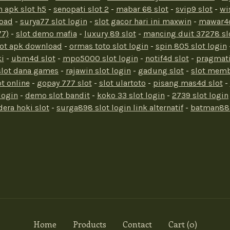
 apk slot h5
-
senopati slot 2
-
mabar 68 slot
-
svip9 slot
-
wi
load
-
surya77 slot login
-
slot gacor hari ini maxwin
-
mawar4d
77)
-
slot demo mafia
-
luxury 89 slot
-
mancing duit 37278 sl
lot apk download
-
ormas toto slot login
-
spin 805 slot login
i
-
ubm4d slot
-
mpo5000 slot login
-
notif4d slot
-
pragmati
slot dana games
-
rajawin slot login
-
gadung slot
-
slot memb
t online
-
gopay 777 slot
-
slot ulartoto
-
pisang mas4d slot
-
login
-
demo slot bandit
-
koko 33 slot login
-
2739 slot login
era hoki slot
-
surga898 slot login link alternatif
-
batman88 
Home
Products
Contact
Cart (
0
)