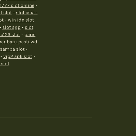
s777 slot online
-
 slot
-
slot asia -
ot
-
win idn slot
-
slot sgp
-
slot
c123 slot
-
paris
er baru pasti wd
samba slot
-
-
vip2 apk slot
-
slot